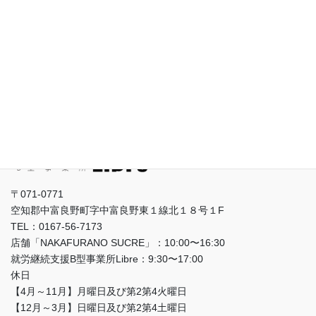
修
支
利用者さんとの適切な距離感と信頼関係について Libreでは、職員の支…
援
:
続きを読む
の
職
基
員
本
研
に
修
プロフィール
つ
（OJT：
い
利
て）
用
者
さ
〒071-0771
ん
空知郡中富良野町字中富良野東１線北１８号１F
と
TEL：0167-56-7173
の
店舗「NAKAFURANO SUCRE」：10:00〜16:30
関
就労継続支援B型事業所Libre：9:30〜17:00
わ
休日
り
【4月～11月】月曜日及び第2第4火曜日
方
【12月～3月】日曜日及び第2第4土曜日
に