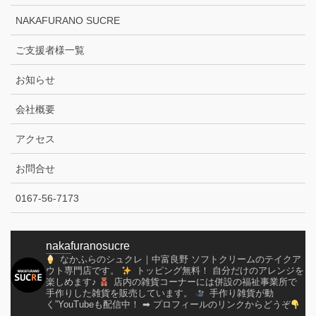
NAKAFURANO SUCRE
ご支援者様一覧
お知らせ
会社概要
アクセス
お問合せ
0167-56-7173
nakafuranosucre
なかふらのシュクレ｜中富良野
ソフトクリームのテイクア
ウト専門店です。
トッピング無料！
自分だけのアレンジを
楽しめます♪
店内の雑貨コーナーには併設の福祉事業所で
手作りした雑貨を販売しています。
手作り雑貨が動
く”YouTubeも配信中！
➡︎ プロフィールのリンクからどうぞ