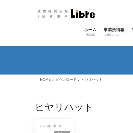
コ
ナ
ン
ビ
テ
ゲ
ン
ー
ホーム
事業所情報
ツ
シ
HOME
Libreについて
へ
ョ
ス
ン
キ
に
ッ
移
プ
動
HOME
ダウンロード
ヒヤリハット
ヒヤリハット
2026年5月10日