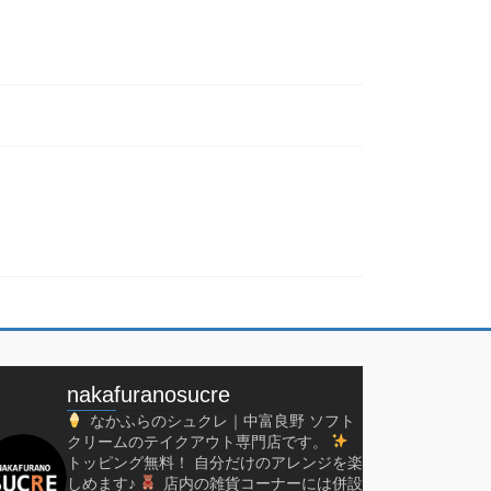
nakafuranosucre
なかふらのシュクレ｜中富良野
ソフト
クリームのテイクアウト専門店です。
トッピング無料！
自分だけのアレンジを楽
しめます♪
店内の雑貨コーナーには併設