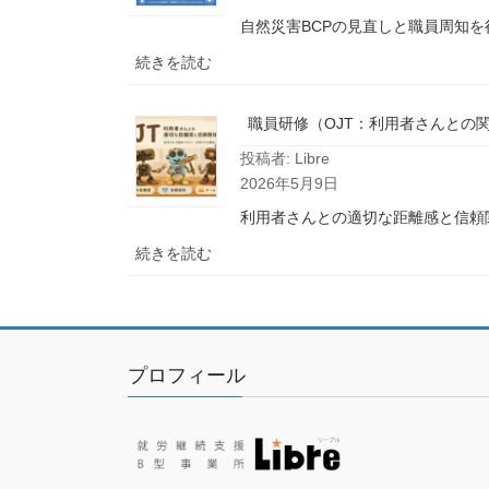
性
修
自然災害BCPの見直しと職員周知を
筋
萎
:
続きを読む
縮
自
症
然
職員研修（OJT：利用者さんとの
の
災
疾
投稿者: Libre
害
患
2026年5月9日
BCP
理
研
利用者さんとの適切な距離感と信頼関係
解
修
:
続きを読む
と
職
支
員
援
研
の
修
基
プロフィール
（OJT：
本
利
に
用
つ
者
い
さ
て）