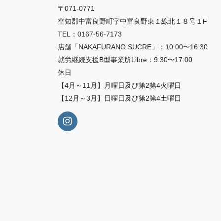
ん
〒071-0771
と
空知郡中富良野町字中富良野東１線北１８号１F
の
TEL：0167-56-7173
関
店舗「NAKAFURANO SUCRE」：10:00〜16:30
わ
就労継続支援B型事業所Libre：9:30〜17:00
り
休日
方
【4月～11月】月曜日及び第2第4火曜日
に
つ
【12月～3月】日曜日及び第2第4土曜日
い
て
②）