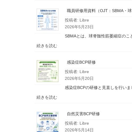
エ
ル
職員研修用資料（OJT：SBMA
ダ
投稿者: Libre
ー・
2026年5月23日
メ
ン
SBMAとは、球脊髄性筋萎縮症のことです
タ
:
続きを読む
ー
職
制
員
度
感染症BCP研修
研
導
投稿者: Libre
修
入
2026年5月20日
用
の
資
感染症BCPの研修と見直しを行いまし
お
料
知
:
続きを読む
（OJT：
ら
感
SBMA・
せ
染
球
自然災害BCP研修
症
脊
投稿者: Libre
BCP
髄
2026年5月14日
研