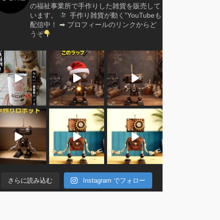
の福祉事業所で手作りした雑貨を販売して
います。
手作り雑貨が動く”YouTubeも
配信中！
➡︎ プロフィールのリンクからど
うぞ
さらに読み込む
Instagram でフォロー